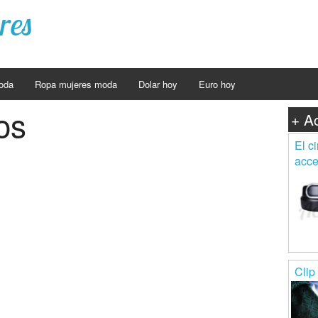
res
oda
Ropa mujeres moda
Dolar hoy
Euro hoy
os
+ A
El c
acce
Clip