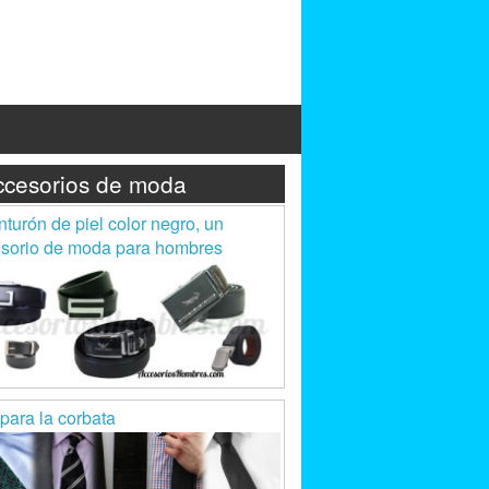
ccesorios de moda
inturón de piel color negro, un
sorio de moda para hombres
 para la corbata