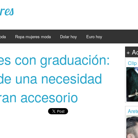
res
oda
Ropa mujeres moda
Dolar hoy
Euro hoy
+ A
es con graduación:
Clip
de una necesidad
ran accesorio
Aret