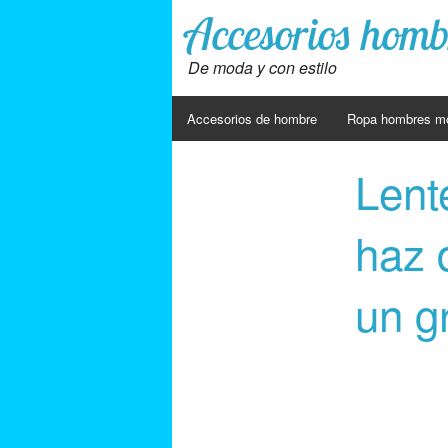
Accesorios homb
De moda y con estilo
Accesorios de hombre
Ropa hombres m
Lent
haz 
un g