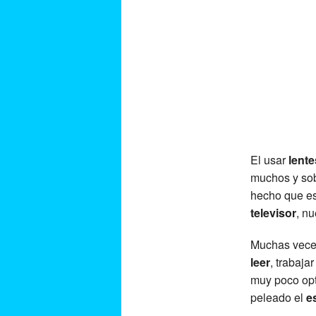
El usar
lent
muchos y sob
hecho que es
televisor
, n
Muchas vece
leer
, trabaja
muy poco opt
peleado el
es