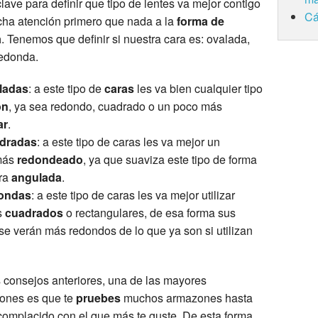
clave para definir que tipo de lentes va mejor contigo
Cá
ha atención primero que nada a la
forma de
a
. Tenemos que definir si nuestra cara es: ovalada,
edonda.
ladas
: a este tipo de
caras
les va bien cualquier tipo
ón
, ya sea redondo, cuadrado o un poco más
ar
.
dradas
: a este tipo de caras les va mejor un
más
redondeado
, ya que suaviza este tipo de forma
ara
angulada
.
ondas
: a este tipo de caras les va mejor utilizar
s
cuadrados
o rectangulares, de esa forma sus
 se verán más redondos de lo que ya son si utilizan
s consejos anteriores, una de las mayores
ones es que te
pruebes
muchos armazones hasta
omplacido con el que más te guste. De esta forma