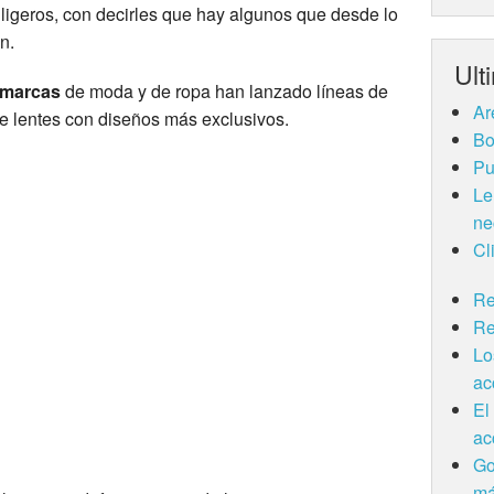
ligeros, con decirles que hay algunos que desde lo
n.
Ult
marcas
de moda y de ropa han lanzado líneas de
Ar
 lentes con diseños más exclusivos.
Bo
Pu
Le
ne
Cl
Re
Re
Lo
ac
El
ac
Go
má