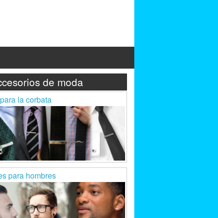
ccesorios de moda
 para la corbata
es para hombres