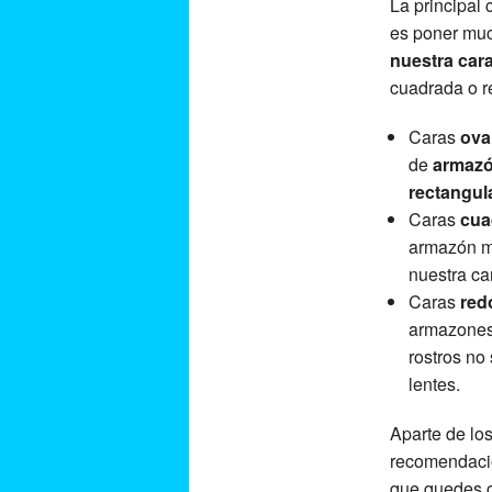
La principal 
es poner muc
nuestra car
cuadrada o r
Caras
ova
de
armaz
rectangul
Caras
cua
armazón 
nuestra c
Caras
red
armazone
rostros no
lentes.
Aparte de lo
recomendaci
que quedes c