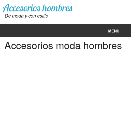
Accesorios hombres
De moda y con estilo
MENU
Accesorios moda hombres
Accesorios de hombre
Ropa hombres moda
Ropa mujeres moda
Dolar hoy
Euro hoy