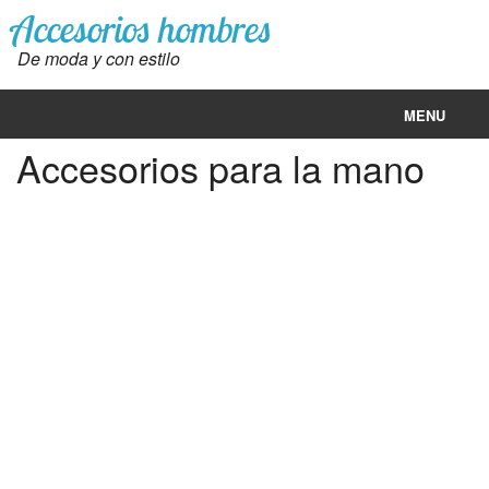
Accesorios hombres
De moda y con estilo
MENU
Accesorios para la mano
Accesorios de hombre
Ropa hombres moda
Ropa mujeres moda
Dolar hoy
Euro hoy