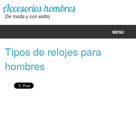
Accesorios hombres
De moda y con estilo
MENU
Accesorios de hombre
Tipos de relojes para
Ropa hombres moda
hombres
Ropa mujeres moda
Dolar hoy
Euro hoy