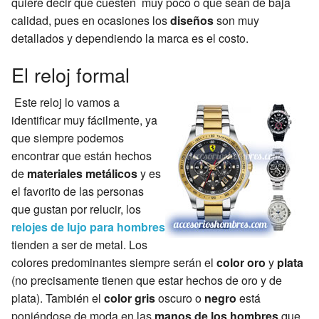
quiere decir que cuesten muy poco o que sean de baja
calidad, pues en ocasiones los
diseños
son muy
detallados y dependiendo la marca es el costo.
El reloj formal
Este reloj lo vamos a
identificar muy fácilmente, ya
que siempre podemos
encontrar que están hechos
de
materiales metálicos
y es
el favorito de las personas
que gustan por relucir, los
relojes de lujo para hombres
tienden a ser de metal. Los
colores predominantes siempre serán el
color oro
y
plata
(no precisamente tienen que estar hechos de oro y de
plata). También el
color gris
oscuro o
negro
está
poniéndose de moda en las
manos de los hombres
que