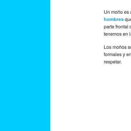
Un moño es
hombres
que
parte frontal
tenemos en 
Los moños s
formales y 
respetar.