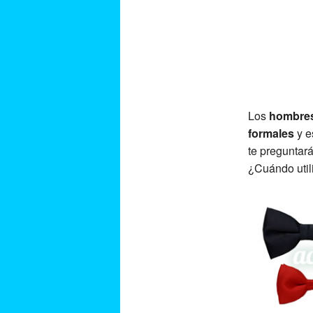
Los
hombre
formales
y e
te pregunta
¿Cuándo util