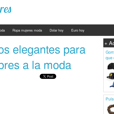
res
oda
Ropa mujeres moda
Dolar hoy
Euro hoy
+ A
s elegantes para
Gorr
que 
res a la moda
Puls