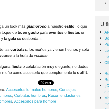
Ult
ga un look más
glamoroso
a nuestro
estilo
, lo que
Ar
n toque de
buen gusto
para
eventos
o
fiestas
en
Bo
o
y la
gala
se desbordan.
Pu
de las
corbatas
, los moños ya vienen hechos y solo
Le
ocarse
a la hora de
vestirse
.
ne
Cl
 alguna
fiesta
o celebración muy elegante, no dudes
un moño como accesorio que complemente tu
outfit
.
Re
Re
¿Q
bre:
Accesorios formales hombres
,
Consejos
el
hombres
,
Corbatas hombres
,
Recomendaciones
Mo
hombres
,
Accesorios para hombre
m