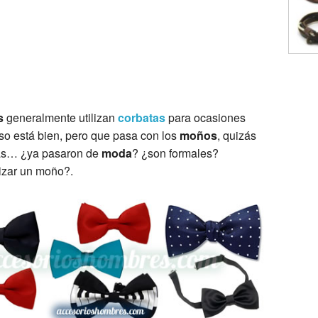
s
generalmente utilizan
corbatas
para ocasiones
so está bien, pero que pasa con los
moños
, quizás
rás… ¿ya pasaron de
moda
? ¿son formales?
izar un moño?.