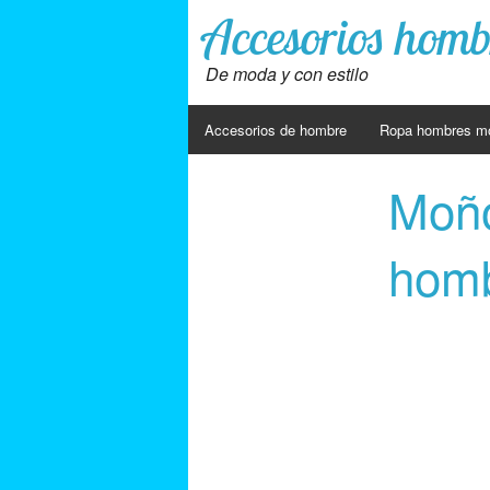
Accesorios homb
De moda y con estilo
Accesorios de hombre
Ropa hombres m
Moño
homb