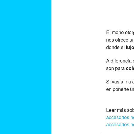
El moño otor
nos ofrece u
donde el
luj
A diferencia 
son para
col
Si vas a ir a
en ponerte 
Leer más so
accesorios 
accesorios 