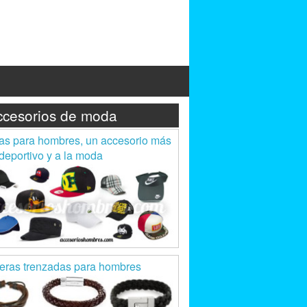
ccesorios de moda
as para hombres, un accesorio más
deportivo y a la moda
eras trenzadas para hombres